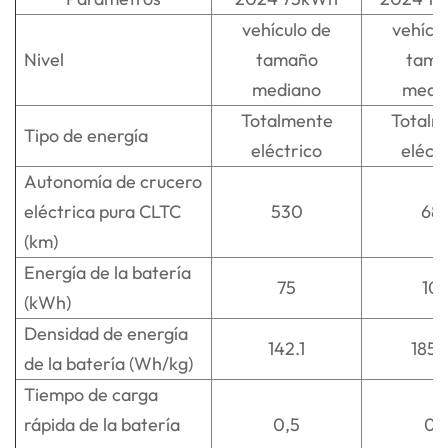
vehículo de
vehícu
Nivel
tamaño
tama
mediano
medi
Totalmente
Totalm
Tipo de energía
eléctrico
eléct
Autonomía de crucero
eléctrica pura CLTC
530
68
(km)
Energía de la batería
75
10
(kWh)
Densidad de energía
142.1
185,
de la batería (Wh/kg)
Tiempo de carga
rápida de la batería
0,5
0,