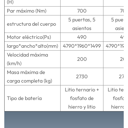
(H)
Par máximo (Nm)
700
70
5 puertas, 5
5 puert
estructura del cuerpo
asientos
asien
Motor eléctrico(Ps)
490
49
largo*ancho*alto(mm)
4790*1960*1499
4790*196
Velocidad máxima
200
20
(km/h)
Masa máxima de
2730
273
carga completa (kg)
Litio ternario +
Litio ter
Tipo de batería
fosfato de
fosfat
hierro y litio
hierro y