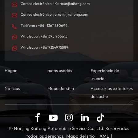
tecnológicamente
Correo electrónico : Keira@njkaitong.com
sofisticado.
Correo electrónico : amy@njkaitong.com
Teléfono : +86 -13611580699
Whatsapp : +8613951966615
Whatsapp : +8617354975889
Hogar
autos usados
Experiencia de
usuario
Noticias
Mapa del sitio
Accesorios exteriores
de coche
© Nanjing Kaitong Automobile Service Co., Ltd. Reservados
todos los derechos.
Mapa del sitio
|
XML
|