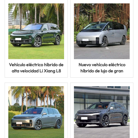
seguridad
Xiang L9, nuevo, automático
Vehículo eléctrico híbrido de
Nuevo vehículo eléctrico
alta velocidad Li Xiang L8
híbrido de lujo de gran
New Auto, gran lujo, rango
tamaño y autonomía
extendido
extendida de Li Xiang de
alta velocidad