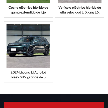
Coche eléctrico híbrido de
Vehículo eléctrico híbrido de
gama extendida de lujo
alta velocidad Li Xiang L6,
grande y nuevo de alta
nuevo, grande, de lujo, de
velocidad Li Xiang L7
rango extendido
2024 Lixiang Li Auto L6
Reev SUV grande de 5
puertas y 5 asientos Coche
eléctrico chino