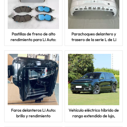
Pastillas de freno de alto
Parachoques delantero y
rendimiento para Li Auto:
trasero de la serie L de Li
potencia de frenado de
Auto: protección duradera y
precisión para mayor
diseño elegante
seguridad
Faros delanteros Li Auto:
Vehículo eléctrico híbrido de
brillo y rendimiento
rango extendido de lujo,
superiores para máxima
nuevo, de alta velocidad, Li