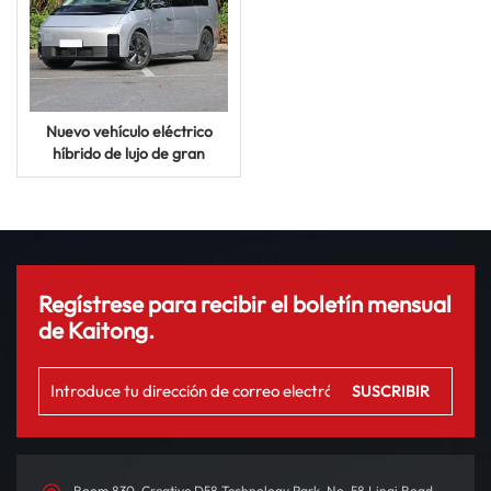
Nuevo vehículo eléctrico
híbrido de lujo de gran
tamaño y autonomía
extendida de Li Xiang de
alta velocidad
Regístrese para recibir el boletín mensual
de Kaitong.
Room 830, Creative D58 Technology Park, No. 58 Linqi Road,