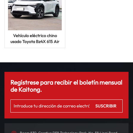
Vehículo eléctrico chino
usado Toyota Bz4X 615 Air
Edition, precio de fábrica
2024
Regístrese para recibir el boletín mensual
de Kaitong.
Room 830, Creative D58 Technology Park, No. 58 Linqi Road,