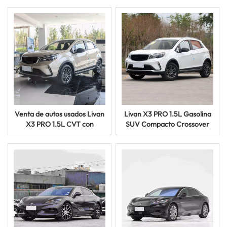
de Largo Alcance
combustible, coche eléctrico
inteligente
Venta de autos usados ​​Livan
Livan X3 PRO 1.5L Gasolina
X3 PRO 1.5L CVT con
SUV Compacto Crossover
transmisión automática y
Vehículo con Volante a la
consumo eficiente de
Izquierda
combustible