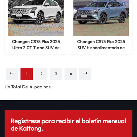
Changan CS75 Plus 2025
Changan CS75 Plus 2025
Ultra 2.0T Turbo SUV de
SUV turboalimentado de
cinco puertas con motor de
1.5T, cinco plazas, gasolina
gasolina
1
2
3
4
Un Total De
4
Paginas
Regístrese para recibir el boletín mensual
de Kaitong.