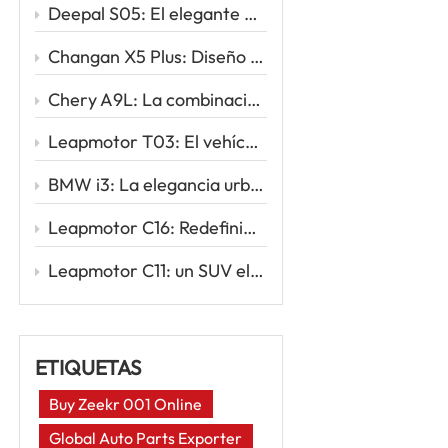
Deepal S05: El elegante SUV eléctrico que redefine la movilidad inteligente
Changan X5 Plus: Diseño deportivo, conducción potente, valor excepcional
Chery A9L: La combinación perfecta de sofisticación y rendimiento
Leapmotor T03: El vehículo eléctrico urbano inteligente para tu primer viaje eléctrico
BMW i3: La elegancia urbana se une a la innovación eléctrica
Leapmotor C16: Redefiniendo los viajes familiares con la potencia inteligente de los vehículos eléctricos
Leapmotor C11: un SUV eléctrico inteligente para la nueva era de la conducción
ETIQUETAS
Buy Zeekr 001 Online
Global Auto Parts Exporter