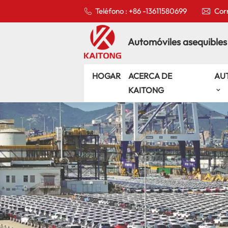
Teléfono : +86 -13611580699
Corr
Automóviles asequibles
HOGAR
ACERCA DE
AU
KAITONG