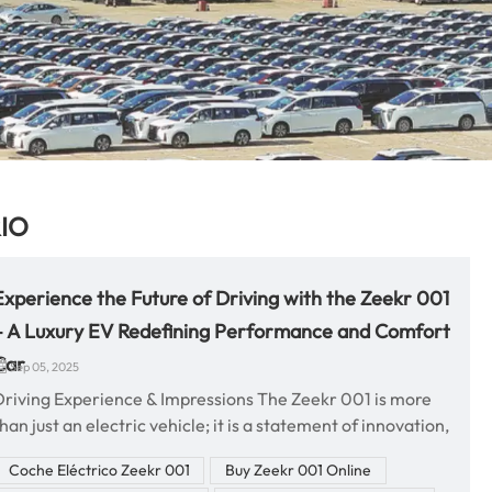
IO
Experience the Future of Driving with the Zeekr 001
– A Luxury EV Redefining Performance and Comfort
Car
Sep 05, 2025
Driving Experience & Impressions The Zeekr 001 is more
han just an electric vehicle; it is a statement of innovation,
luxury, and sustainability. From the moment you step
Coche Eléctrico Zeekr 001
Buy Zeekr 001 Online
nside, you are greeted with a futuristic cabin filled with