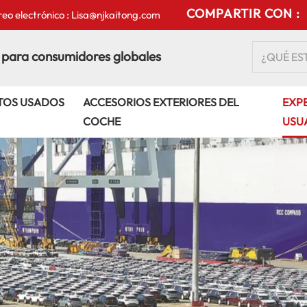
COMPARTIR CON :
eo electrónico : Lisa@njkaitong.com
 para consumidores globales
TOS USADOS
ACCESORIOS EXTERIORES DEL
EXPE
COCHE
USU