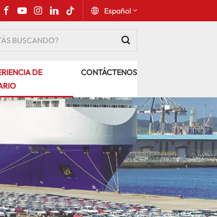
Español
English
RIENCIA DE
CONTÁCTENOS
Русский
ARIO
Español
Português
عربي
kiswahili