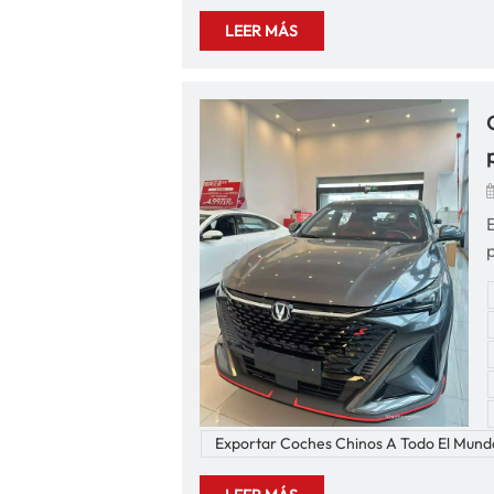
LEER MÁS
r
f
a
c
y
c
Exportar Coches Chinos A Todo El Mund