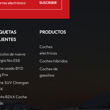
IQUETAS
PRODUCTOS
LIENTES
Coches
electricos
culos de nueva
gía Nio ES8
Coches híbridos
he usado BYD
Coches de
g Pro
gasolina
he SUV Changan
-K
ota BZ4X Coche
do