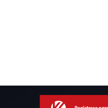
J
c
Regístrese para