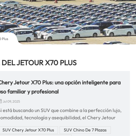
0 Plus
 DEL JETOUR X70 PLUS
Chery Jetour X70 Plus: una opción inteligente para
uso familiar y profesional
Jul 09, 2025
Si está buscando un SUV que combine a la perfección lujo,
comodidad, tecnología y asequibilidad, el Chery Jetour
X70 Plus Debería ser tu primera opción. Diseñado para
SUV Chery Jetour X70 Plus
SUV Chino De 7 Plazas
satisfacer las demandas de las familias modernas y los