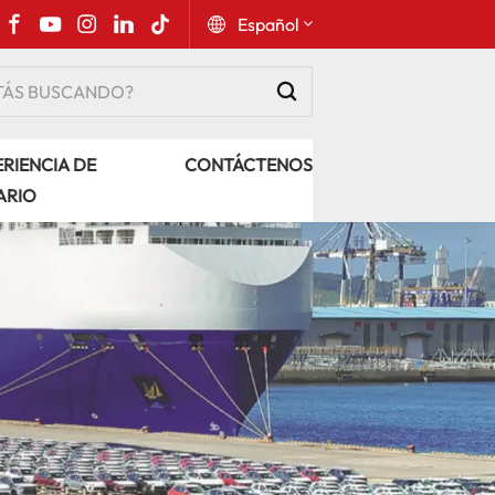
Español
English
RIENCIA DE
CONTÁCTENOS
Русский
ARIO
Español
Português
عربي
kiswahili