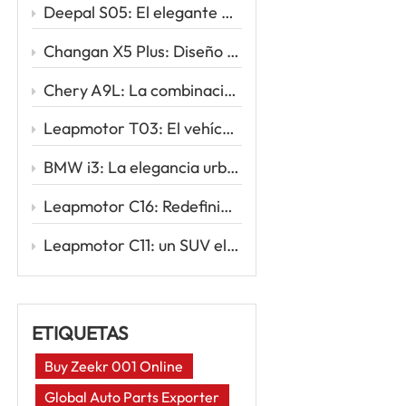
Deepal S05: El elegante SUV eléctrico que redefine la movilidad inteligente
Changan X5 Plus: Diseño deportivo, conducción potente, valor excepcional
Chery A9L: La combinación perfecta de sofisticación y rendimiento
Leapmotor T03: El vehículo eléctrico urbano inteligente para tu primer viaje eléctrico
BMW i3: La elegancia urbana se une a la innovación eléctrica
Leapmotor C16: Redefiniendo los viajes familiares con la potencia inteligente de los vehículos eléctricos
Leapmotor C11: un SUV eléctrico inteligente para la nueva era de la conducción
ETIQUETAS
Buy Zeekr 001 Online
Global Auto Parts Exporter