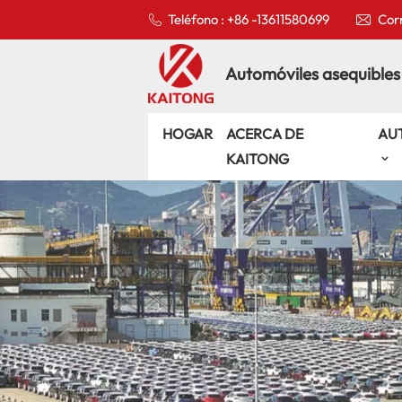
Teléfono : +86 -13611580699
Corr
Automóviles asequibles
HOGAR
ACERCA DE
AU
KAITONG