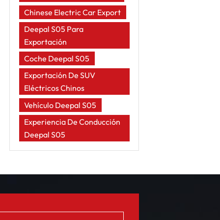
Chinese Electric Car Export
Deepal S05 Para
Exportación
Coche Deepal S05
Exportación De SUV
Eléctricos Chinos
Vehículo Deepal S05
Experiencia De Conducción
Deepal S05