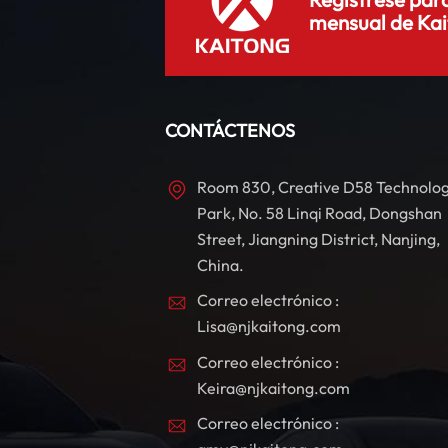
mensual de Kai
CONTÁCTENOS
Room 830, Creative D58 Technolo
Park, No. 58 Linqi Road, Dongshan
Street, Jiangning District, Nanjing,
China.
Correo electrónico :
Lisa@njkaitong.com
Correo electrónico :
Keira@njkaitong.com
Correo electrónico :