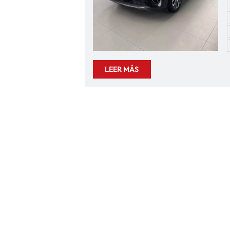
LEER MÁS
t
c
l
i