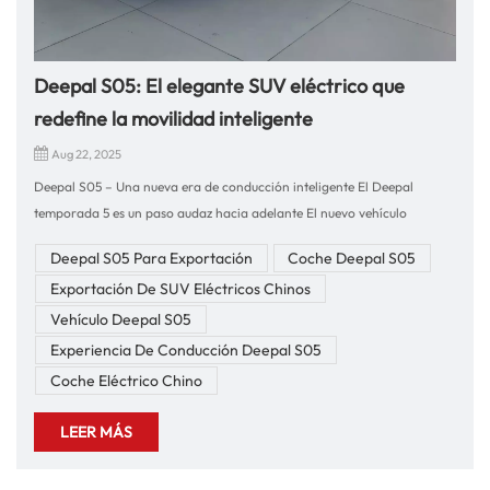
Deepal S05: El elegante SUV eléctrico que
redefine la movilidad inteligente
Aug 22, 2025
Deepal S05 – Una nueva era de conducción inteligente El Deepal
temporada 5 es un paso audaz hacia adelante El nuevo vehículo
energético de China El S05 es un SUV elegante que combina diseño
Deepal S05 Para Exportación
Coche Deepal S05
futurista, potente rendimiento eléctrico y tecnología avanzada. Para
Exportación De SUV Eléctricos Chinos
quienes buscan un SUV elegante que ofrezca sostenibilidad y emoción al
volante, el S05 es la opción ideal. Experiencia de conducción y
Vehículo Deepal S05
rendimientoAl volante del Deepal S05, experimentará una aceleración
Experiencia De Conducción Deepal S05
instantánea gracias a su avanzado sistema de propulsión eléctrica. El
Coche Eléctrico Chino
vehículo ofrece un rendimiento suave, silencioso y con gran capacidad
de respuesta que hace que cada viaje sea placentero, ya sea en ciudad o
LEER MÁS
en carretera.Su manejo ágil y dirección precisa garantizan confianza
en carreteras sinuosas, mientras que la tecnología de frenado