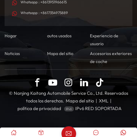
Whatsapp : +8613951966615
integral, garantizando un proceso de compra fluido y confiable para
Whatsapp : +8617354975889
nuestros clientes.Actúa ahoraEl Deepal S05 no es solo un auto: es una
opción de estilo de vida para quienes valoran la innovación, la
sostenibilidad y el placer de conducir. Contáctanos hoy mismo para
obtener la mejor cotización y convertir el Deepal S05 en tu próximo
Hogar
autos usados
Experiencia de
SUV inteligente.
usuario
Noticias
Mapa del sitio
Accesorios exteriores
de coche
© Nanjing Kaitong Automobile Service Co., Ltd. Reservados
todos los derechos.
Mapa del sitio
|
XML
|
política de privacidad
IPv6 RED SOPORTADA