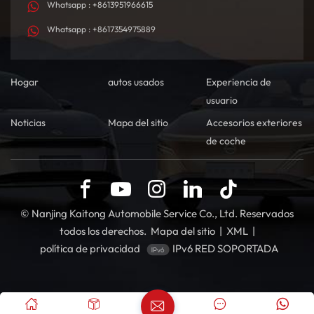
Whatsapp : +8613951966615
integral, garantizando un proceso de compra fluido y confiable para
Whatsapp : +8617354975889
nuestros clientes.Actúa ahoraEl Deepal S05 no es solo un auto: es una
opción de estilo de vida para quienes valoran la innovación, la
sostenibilidad y el placer de conducir. Contáctanos hoy mismo para
obtener la mejor cotización y convertir el Deepal S05 en tu próximo
Hogar
autos usados
Experiencia de
SUV inteligente.
usuario
Noticias
Mapa del sitio
Accesorios exteriores
de coche
© Nanjing Kaitong Automobile Service Co., Ltd. Reservados
todos los derechos.
Mapa del sitio
|
XML
|
política de privacidad
IPv6 RED SOPORTADA