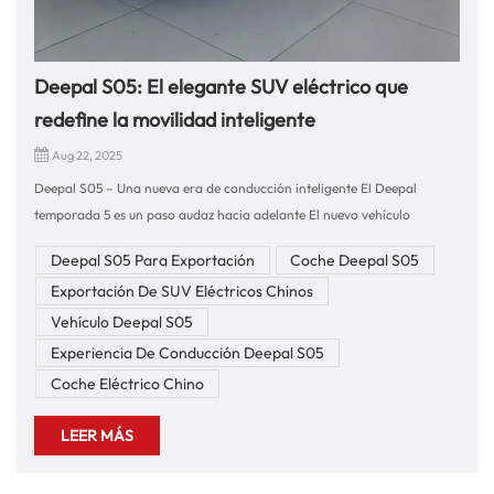
Deepal S05: El elegante SUV eléctrico que
redefine la movilidad inteligente
Aug 22, 2025
Deepal S05 – Una nueva era de conducción inteligente El Deepal
temporada 5 es un paso audaz hacia adelante El nuevo vehículo
energético de China El S05 es un SUV elegante que combina diseño
Deepal S05 Para Exportación
Coche Deepal S05
futurista, potente rendimiento eléctrico y tecnología avanzada. Para
Exportación De SUV Eléctricos Chinos
quienes buscan un SUV elegante que ofrezca sostenibilidad y emoción al
volante, el S05 es la opción ideal. Experiencia de conducción y
Vehículo Deepal S05
rendimientoAl volante del Deepal S05, experimentará una aceleración
Experiencia De Conducción Deepal S05
instantánea gracias a su avanzado sistema de propulsión eléctrica. El
Coche Eléctrico Chino
vehículo ofrece un rendimiento suave, silencioso y con gran capacidad
de respuesta que hace que cada viaje sea placentero, ya sea en ciudad o
LEER MÁS
en carretera.Su manejo ágil y dirección precisa garantizan confianza
en carreteras sinuosas, mientras que la tecnología de frenado