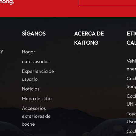
tong.
SÍGANOS
ACERCA DE
ET
KAITONG
CA
gy
Hogar
Vehí
autos usados
ener
Experiencia de
Coc
usuario
Son
Noticias
Coc
Mapa del sitio
UNI
Accesorios
Toy
exteriores de
Usa
coche
Coc