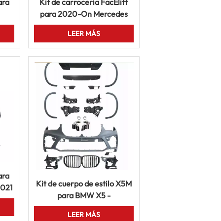
ara
Kit de carrocería FacElift
para 2020-On Mercedes
19
Benz GLS AMG Style
LEER MÁS
Bumper and Grilles Kits
ara
Kit de cuerpo de estilo X5M
2021
para BMW X5 -
o
parachoques delanteros y
LEER MÁS
traseros, faldas laterales,