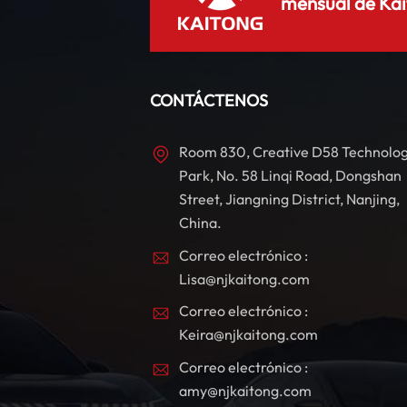
mensual de Kai
CONTÁCTENOS
Room 830, Creative D58 Technolo
Park, No. 58 Linqi Road, Dongshan
Street, Jiangning District, Nanjing,
China.
Correo electrónico :
Lisa@njkaitong.com
Correo electrónico :
Keira@njkaitong.com
Correo electrónico :
amy@njkaitong.com