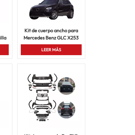
Kit de cuerpo ancho para
illa
Mercedes Benz GLC X253
over
2016-2019 GLC63 AMG
LEER MÁS
Rejilla del parachoques
trasero delantero