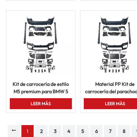
Parts
Kit de carrocería de estilo
Material PP Kit de
M5 premium para BMW 5
carrocería del paracho
Series G30 BUMPER DEL
trasero delantero para
LEER MÁS
LEER MÁS
TRANEJO G30
estilo de actualización d
serie BMW 5
1
2
3
4
5
6
7
8