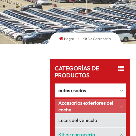
Hogar
Kit De Carrocería
CATEGORÍAS DE
PRODUCTOS
autos usados
Accesorios exteriores del
coche
Luces del vehículo
Kit de carrocería