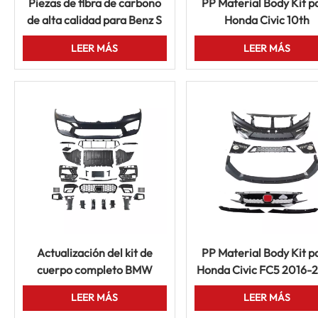
Piezas de fibra de carbono
PP Material Body Kit p
de alta calidad para Benz S
Honda Civic 10th
Clase W205 Coupé Labio
Generation 2016-20
LEER MÁS
LEER MÁS
delantero delantero trasero
Hatchback Modelo
de carbono seco o húmedo
Actualización del kit de
PP Material Body Kit p
cuerpo completo BMW
Honda Civic FC5 2016-
Serie 5 - PP PP Carbon
FacElift FC-450 Estil
LEER MÁS
LEER MÁS
Fiber M5 FACELIFT Auto