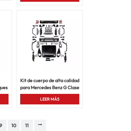
adornos de la rueda
Kit de cuerpo de alta calidad
ques
para Mercedes Benz G Clase
 el
1991-2017 B Actualización
LEER MÁS
e la
del modelo
9
10
11