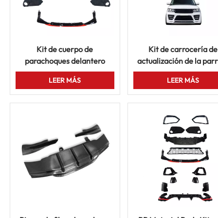
Kit de cuerpo de
Kit de carrocería de
parachoques delantero
actualización de la parr
completo para Honda Civic
delantera para Land R
LEER MÁS
LEER MÁS
10th Gen 2016-2019
Vogue 2013-2017