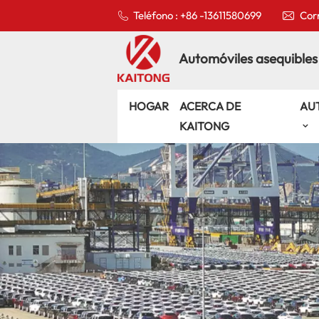
Teléfono : +86 -13611580699
Corr
Automóviles asequibles
HOGAR
ACERCA DE
AU
KAITONG