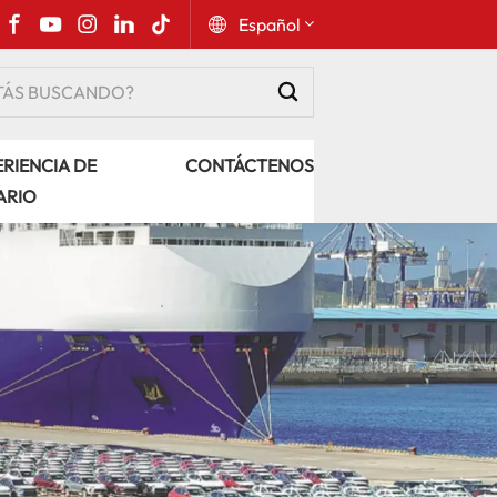
Español
English
RIENCIA DE
CONTÁCTENOS
Русский
ARIO
Español
Português
عربي
kiswahili