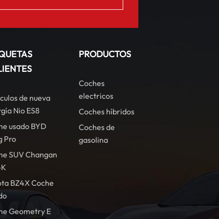
IQUETAS
PRODUCTOS
LIENTES
Coches
electricos
culos de nueva
gía Nio ES8
Coches híbridos
he usado BYD
Coches de
g Pro
gasolina
he SUV Changan
-K
ota BZ4X Coche
do
he Geometry E