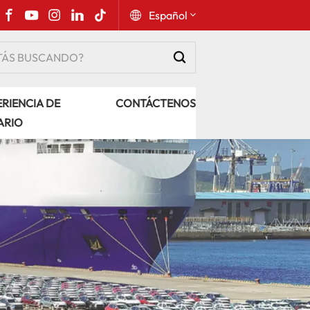
Español
English
RIENCIA DE
CONTÁCTENOS
Русский
ARIO
Español
Português
عربي
kiswahili