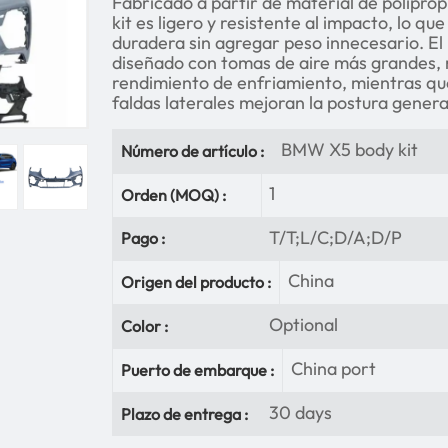
Fabricado a partir de material de polipropi
kit es ligero y resistente al impacto, lo qu
duradera sin agregar peso innecesario. E
diseñado con tomas de aire más grandes, me
rendimiento de enfriamiento, mientras que
faldas laterales mejoran la postura genera
BMW X5 body kit
Número de artículo :
1
Orden (MOQ) :
T/T;L/C;D/A;D/P
Pago :
China
Origen del producto :
Optional
Color :
China port
Puerto de embarque :
30 days
Plazo de entrega :