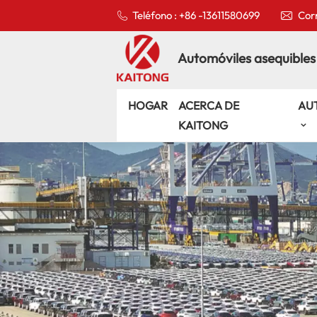
Teléfono : +86 -13611580699
Corr
Automóviles asequibles
HOGAR
ACERCA DE
AU
KAITONG