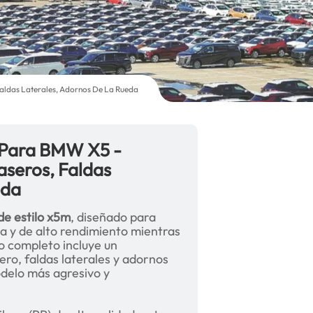
aldas Laterales, Adornos De La Rueda
M Para BMW X5 -
aseros, Faldas
eda
de estilo x5m
, diseñado para
a y de alto rendimiento mientras
o completo incluye un
ro, faldas laterales y adornos
delo más agresivo y