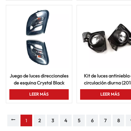
Juego de luces direccionales
Kit de luces antiniebla
de esquina Crystal Black
circulación diurna (20
(2003-2013) para Hyundai
2018) para furgoneta
LEER MÁS
LEER MÁS
Starex
Toyota Hiace
1
2
3
4
5
6
7
8