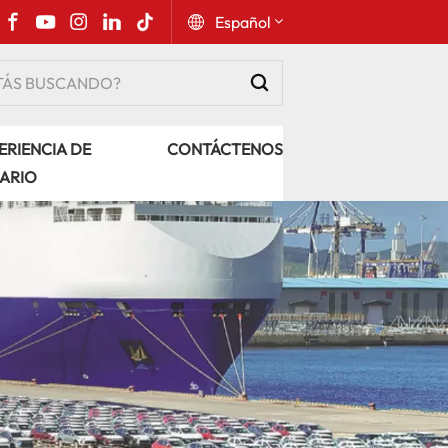
Español
English
ERIENCIA DE
CONTÁCTENOS
Русский
ARIO
Español
Português
عربي
kiswahili