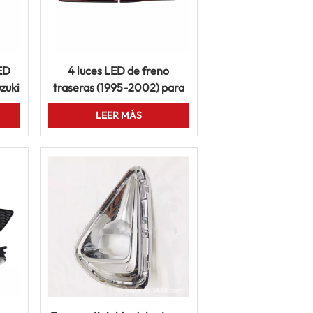
LED
4 luces LED de freno
zuki
traseras (1995-2002) para
9
Mitsubishi Delica L400,
LEER MÁS
.
luces de giro