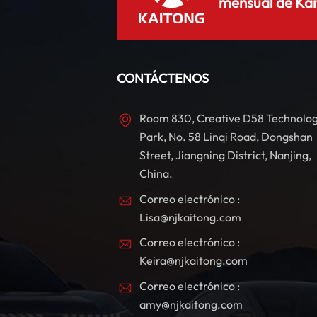
mensual de Kai
CONTÁCTENOS
Room 830, Creative D58 Technolo
Park, No. 58 Linqi Road, Dongshan
Street, Jiangning District, Nanjing,
China.
Correo electrónico :
Lisa@njkaitong.com
Correo electrónico :
Keira@njkaitong.com
Correo electrónico :
amy@njkaitong.com