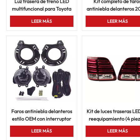
Luz trasera de freno LED
Kit completo de faro
multifuncional para Toyota
antiniebla delanteros 2
Camry RAV4 Alphard
2017 para Honda Fit J
LEER MÁS
LEER MÁS
Harrier
con interruptor de cabl
Faros antiniebla delanteros
Kit de luces traseras LE
estilo OEM con interruptor
reequipamiento (4 piez
(2015-2017) para Toyota
años 2000 a 2005) pa
LEER MÁS
LEER MÁS
Corolla Axio Fielder
Toyota Land Cruiser FJ