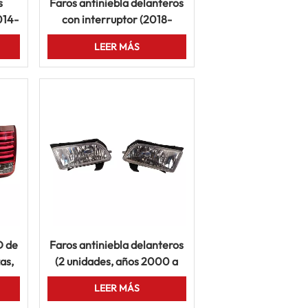
s
Faros antiniebla delanteros
014-
con interruptor (2018-
azz
2020) para Toyota Corolla
LEER MÁS
eado
Axio Sedán
D de
Faros antiniebla delanteros
as,
(2 unidades, años 2000 a
ra
2005) para Toyota Succeed
LEER MÁS
100
Probox NCP55