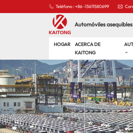
Teléfono : +86 -13611580699
Corr
Automóviles asequibles
HOGAR
ACERCA DE
AU
KAITONG