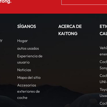
tong.
SÍGANOS
ACERCA DE
ET
KAITONG
CA
gy
Hogar
Vehí
autos usados
ener
Experiencia de
Coc
usuario
Son
Noticias
Coc
Mapa del sitio
UNI
Accesorios
Toy
exteriores de
Usa
coche
Coc