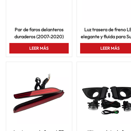
Par de faros delanteros
Luz trasera de freno 
duraderos (2007-2020)
elegante y fluida para Su
para Toyota Land Cruiser
Jimny JB64 JB74 201
LEER MÁS
LEER MÁS
LC70, LC71, LC76 y LC79
2020. Intermitente