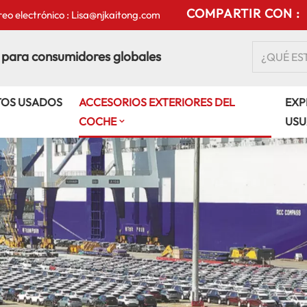
COMPARTIR CON :
eo electrónico : Lisa@njkaitong.com
 para consumidores globales
TOS USADOS
ACCESORIOS EXTERIORES DEL
EXP
COCHE
USU