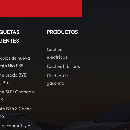
IQUETAS
PRODUCTOS
LIENTES
Coches
electricos
culos de nueva
gía Nio ES8
Coches híbridos
he usado BYD
Coches de
g Pro
gasolina
he SUV Changan
-K
ota BZ4X Coche
do
he Geometry E