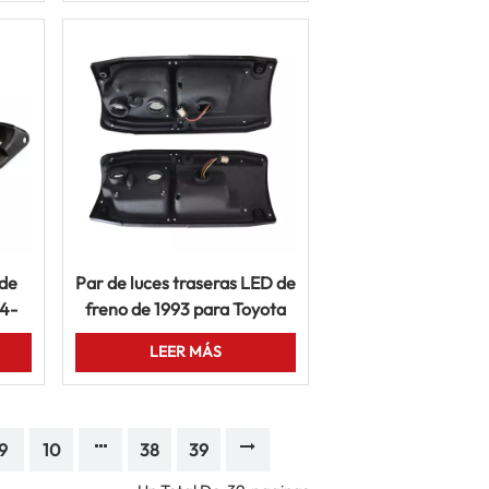
 de
Par de luces traseras LED de
14-
freno de 1993 para Toyota
s
Land Cruiser FJ70 y FJ75.
LEER MÁS
9
10
38
39