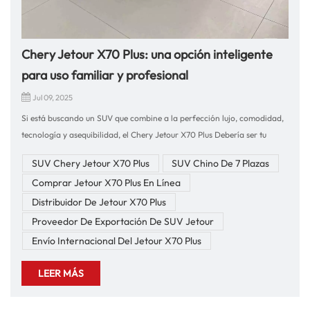
Chery Jetour X70 Plus: una opción inteligente
para uso familiar y profesional
Jul 09, 2025
Si está buscando un SUV que combine a la perfección lujo, comodidad,
tecnología y asequibilidad, el Chery Jetour X70 Plus Debería ser tu
primera opción. Diseñado para satisfacer las demandas de las familias
SUV Chery Jetour X70 Plus
SUV Chino De 7 Plazas
modernas y los mercados internacionales, este SUV de 7 plazas ofrece
Comprar Jetour X70 Plus En Línea
una experiencia de conducción excepcional y una propuesta de alto
valor para la propiedad.Experiencia de conducción y rendimientoDesde
Distribuidor De Jetour X70 Plus
el momento en que te pones al volante, el Jetour X70 Plus ofrece una
Proveedor De Exportación De SUV Jetour
sensación de conducción refinada y segura. Impulsado por un motor
Envío Internacional Del Jetour X70 Plus
turboalimentado de 1.5T o 1.6T, logra el equilibrio perfecto entre
rendimiento y eficiencia de combustible. Ya sea que conduzcas por
LEER MÁS
autopista o por ciudad, la entrega de potencia es suave y sensible.El
sistema de suspensión se adapta con facilidad a carreteras en mal