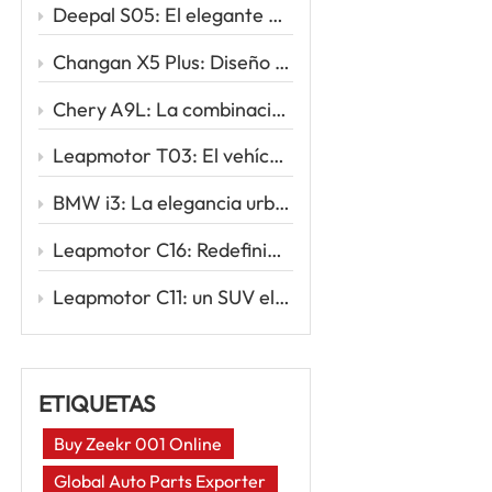
Deepal S05: El elegante SUV eléctrico que redefine la movilidad inteligente
Changan X5 Plus: Diseño deportivo, conducción potente, valor excepcional
Chery A9L: La combinación perfecta de sofisticación y rendimiento
Leapmotor T03: El vehículo eléctrico urbano inteligente para tu primer viaje eléctrico
BMW i3: La elegancia urbana se une a la innovación eléctrica
Leapmotor C16: Redefiniendo los viajes familiares con la potencia inteligente de los vehículos eléctricos
Leapmotor C11: un SUV eléctrico inteligente para la nueva era de la conducción
ETIQUETAS
Buy Zeekr 001 Online
Global Auto Parts Exporter