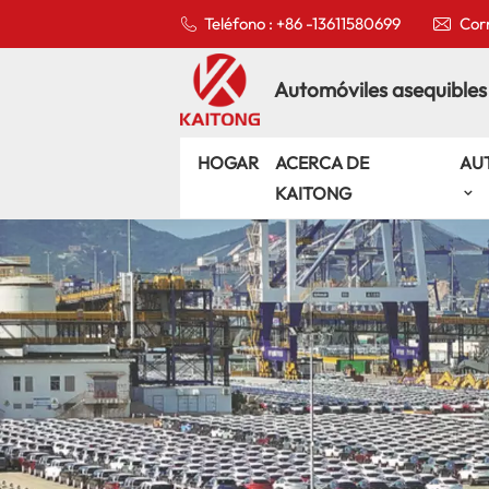
Teléfono : +86 -13611580699
Corr
Automóviles asequibles
HOGAR
ACERCA DE
AU
KAITONG