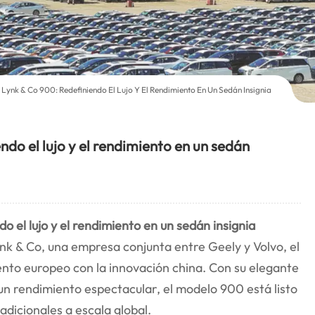
 Lynk & Co 900: Redefiniendo El Lujo Y El Rendimiento En Un Sedán Insignia
do el lujo y el rendimiento en un sedán
o el lujo y el rendimiento en un sedán insignia
ynk & Co, una empresa conjunta entre Geely y Volvo, el
nto europeo con la innovación china. Con su elegante
un rendimiento espectacular, el modelo 900 está listo
radicionales a escala global.