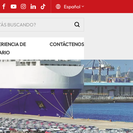
Español
English
RIENCIA DE
CONTÁCTENOS
Русский
ARIO
Español
Português
عربي
kiswahili