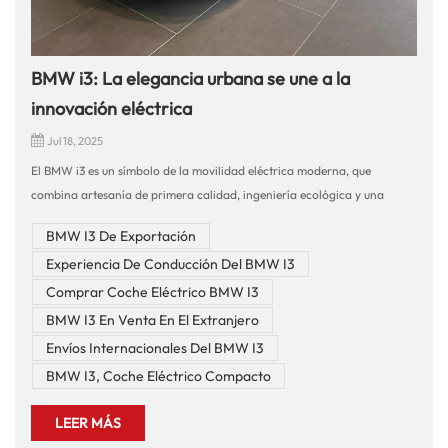
BMW i3: La elegancia urbana se une a la
innovación eléctrica
Jul 18, 2025
El BMW i3 es un símbolo de la movilidad eléctrica moderna, que
combina artesanía de primera calidad, ingeniería ecológica y una
experiencia de conducción urbana ágil. A medida que los entornos
BMW I3 De Exportación
urbanos se vuelven más inteligentes, el i3 es el compañero perfecto para
Experiencia De Conducción Del BMW I3
una movilidad eficiente, sostenible y con estilo.Experiencia de
conducción: compacta, sensible y sin esfuerzoDetrás del volante del
Comprar Coche Eléctrico BMW I3
BMW i3Sentirás al instante los beneficios de su par motor instantáneo,
BMW I3 En Venta En El Extranjero
aceleración sensible y manejo ágil. Gracias a su tracción trasera y su
Envíos Internacionales Del BMW I3
estructura ligera de fibra de carbono, el i3 ofrece una sensación de
BMW I3, Coche Eléctrico Compacto
conducción única, ideal para calles urbanas, plazas de aparcamiento
estrechas y salidas rápidas en semáforos.La función de conducción con
LEER MÁS
un solo pedal, combinada con el frenado regenerativo, permite