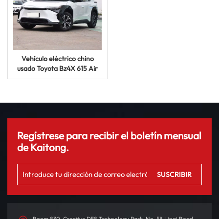
Vehículo eléctrico chino
usado Toyota Bz4X 615 Air
Edition, precio de fábrica
2024
Regístrese para recibir el boletín mensual
de Kaitong.
Room 830, Creative D58 Technology Park, No. 58 Linqi Road,