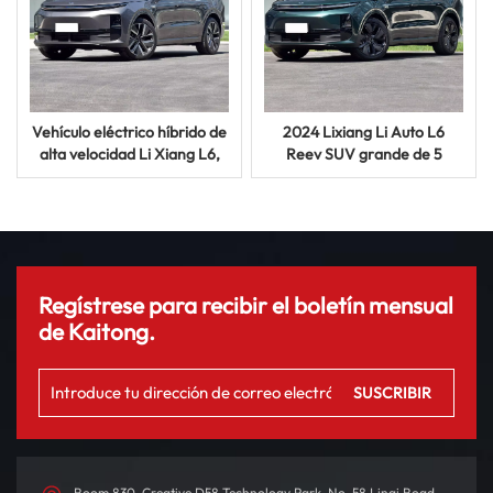
Vehículo eléctrico híbrido de
2024 Lixiang Li Auto L6
alta velocidad Li Xiang L6,
Reev SUV grande de 5
nuevo, grande, de lujo, de
puertas y 5 asientos Coche
rango extendido
eléctrico chino
Regístrese para recibir el boletín mensual
de Kaitong.
Room 830, Creative D58 Technology Park, No. 58 Linqi Road,