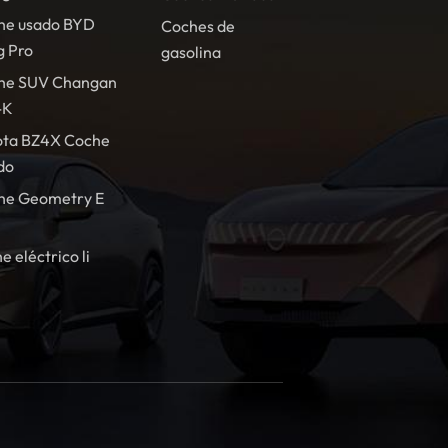
he usado BYD
Coches de
g Pro
gasolina
he SUV Changan
-K
ota BZ4X Coche
do
he Geometry E
e eléctrico li