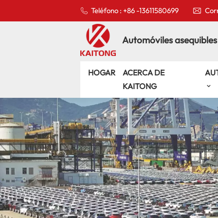
Teléfono : +86 -13611580699
Corr
Automóviles asequibles
HOGAR
ACERCA DE
AU
KAITONG