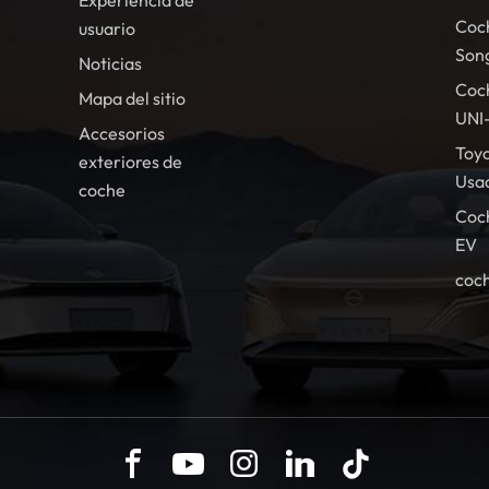
Experiencia de
Coc
usuario
Son
Noticias
Coc
Mapa del sitio
UNI
Accesorios
Toy
exteriores de
Usa
coche
Coc
EV
coch