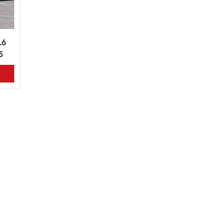
L6
5
oche