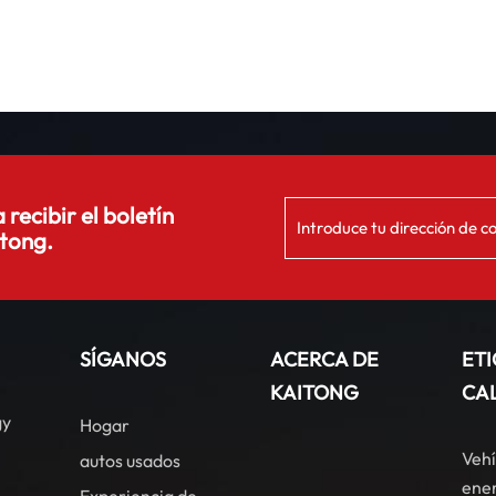
 recibir el boletín
tong.
SÍGANOS
ACERCA DE
ET
KAITONG
CA
gy
Hogar
Vehí
autos usados
ener