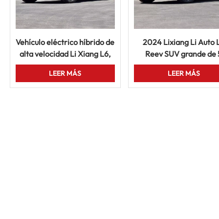
Vehículo eléctrico híbrido de
2024 Lixiang Li Auto 
alta velocidad Li Xiang L6,
Reev SUV grande de 
nuevo, grande, de lujo, de
puertas y 5 asientos C
LEER MÁS
LEER MÁS
rango extendido
eléctrico chino