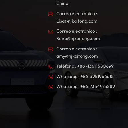
China.
Correo electrónico :
Lisa@njkaitong.com
Correo electrónico :
Keira@njkaitong.com
Correo electrónico :
amy@njkaitong.com
Teléfono : +86 -13611580699
Whatsapp : +8613951966615
Whatsapp : +8617354975889