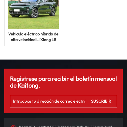
Vehículo eléctrico híbrido de
alta velocidad Li Xiang L8
New Auto, gran lujo, rango
extendido
Regístrese para recibir el boletín mensual
de Kaitong.
Room 830, Creative D58 Technology Park, No. 58 Linqi Road,