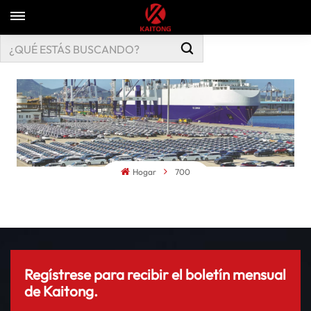
Hogar
700
Regístrese para recibir el boletín mensual
de Kaitong.