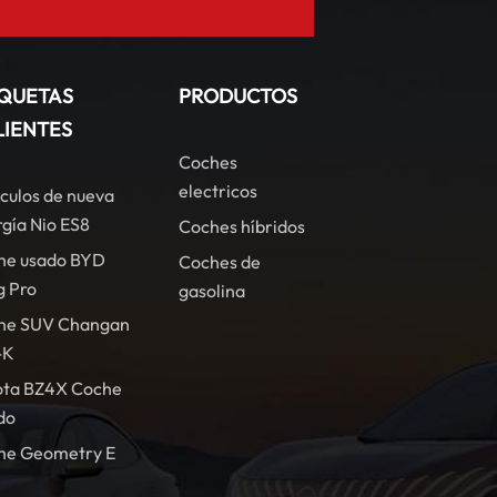
IQUETAS
PRODUCTOS
LIENTES
Coches
electricos
culos de nueva
gía Nio ES8
Coches híbridos
he usado BYD
Coches de
g Pro
gasolina
he SUV Changan
-K
ota BZ4X Coche
do
he Geometry E