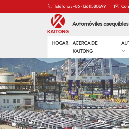
Teléfono : +86 -13611580699
Corr
Automóviles asequibles
HOGAR
ACERCA DE
AU
KAITONG