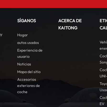
SÍGANOS
ACERCA DE
ET
KAITONG
CA
gy
Hogar
Vehí
autos usados
ener
Experiencia de
Coc
usuario
Son
Noticias
Coc
Mapa del sitio
UNI
Accesorios
Toy
exteriores de
Usa
coche
Coc
EV