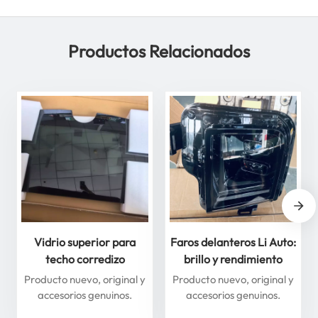
Productos Relacionados
Vidrio superior para
Faros delanteros Li Auto:
techo corredizo
brillo y rendimiento
delantero y trasero para
superiores para máxima
Producto nuevo, original y
Producto nuevo, original y
Li Auto Serie L: mejore
seguridad
accesorios genuinos.
accesorios genuinos.
su experiencia de