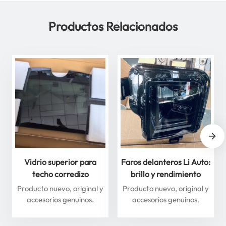
Productos Relacionados
Vidrio superior para
Faros delanteros Li Auto:
techo corredizo
brillo y rendimiento
delantero y trasero para
superiores para máxima
Producto nuevo, original y
Producto nuevo, original y
Li Auto Serie L: mejore
seguridad
accesorios genuinos.
accesorios genuinos.
su experiencia de
conducción