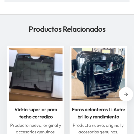
estilos personalizados
Productos Relacionados
Vidrio superior para
Faros delanteros Li Auto:
techo corredizo
brillo y rendimiento
delantero y trasero para
superiores para máxima
Producto nuevo, original y
Producto nuevo, original y
Li Auto Serie L: mejore
seguridad
accesorios genuinos.
accesorios genuinos.