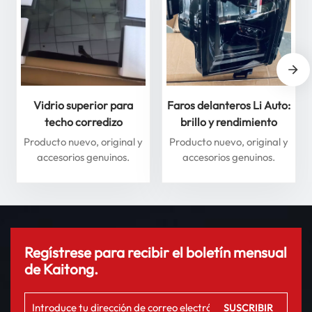
Vidrio superior para
Faros delanteros Li Auto:
techo corredizo
brillo y rendimiento
delantero y trasero para
superiores para máxima
Producto nuevo, original y
Producto nuevo, original y
Li Auto Serie L: mejore
seguridad
accesorios genuinos.
accesorios genuinos.
su experiencia de
conducción
Regístrese para recibir el boletín mensual
de Kaitong.