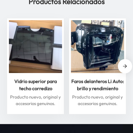
Productos Relacionados
Vidrio superior para
Faros delanteros Li Auto:
techo corredizo
brillo y rendimiento
delantero y trasero para
superiores para máxima
Producto nuevo, original y
Producto nuevo, original y
Li Auto Serie L: mejore
seguridad
accesorios genuinos.
accesorios genuinos.
su experiencia de
conducción