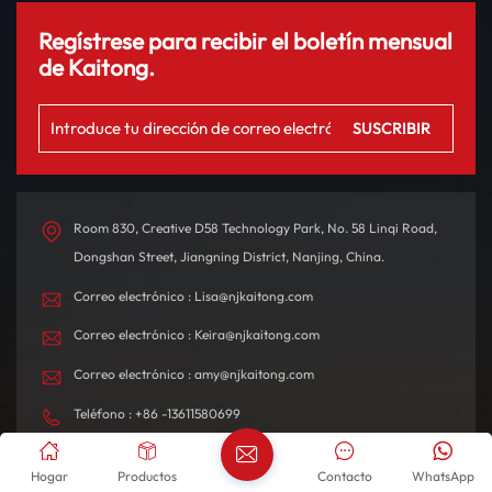
Regístrese para recibir el boletín mensual
de Kaitong.
Room 830, Creative D58 Technology Park, No. 58 Linqi Road,
Dongshan Street, Jiangning District, Nanjing, China.
Correo electrónico : Lisa@njkaitong.com
Correo electrónico : Keira@njkaitong.com
Correo electrónico : amy@njkaitong.com
Teléfono : +86 -13611580699
Whatsapp : +8613951966615
Hogar
Productos
Contacto
WhatsApp
Whatsapp : +8617354975889