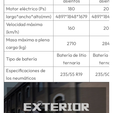
asientos
asient
Motor eléctrico (Ps)
180
204
largo*ancho*alto(mm)
4891*1848*1679
4891*1848
Velocidad máxima
160
204
(km/h)
Masa máxima a plena
2710
2840
carga (kg)
Batería de litio
Batería de 
Tipo de batería
ternaria
ternar
Especificaciones de
235/55 R19
235/50 
los neumáticos