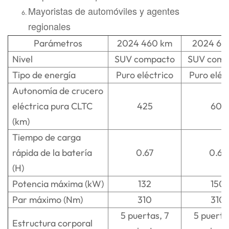
Mayoristas de automóviles y agentes
regionales
Parámetros
2024 460 km
2024 61
Nivel
SUV compacto
SUV comp
Tipo de energía
Puro eléctrico
Puro eléc
Autonomía de crucero
eléctrica pura CLTC
425
601
(km)
Tiempo de carga
rápida de la batería
0.67
0.67
(H)
Potencia máxima (kW)
132
150
Par máximo (Nm)
310
310
5 puertas, 7
5 puerta
Estructura corporal