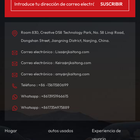
experiencia de conducción
panorámico para una
emocionante. Con una
experiencia premium. El
autonomía de hasta 580
interior está
km con una sola carga,
meticulosamente diseñado
está diseñado tanto para
con materiales de alta
Room 830, Creative D58 Technology Park, No. 58 Linqi Road,
desplazamientos diarios
calidad, creando un
Dongshan Street, Jiangning District, Nanjing, China.
como para viajes de larga
ambiente de conducción
Correo electrónico : Lisa@njkaitong.com
distancia.
confortable y
tecnológicamente
Correo electrónico : Keira@njkaitong.com
sofisticado.
Correo electrónico : amy@njkaitong.com
Teléfono : +86 -13611580699
Whatsapp : +8613951966615
Whatsapp : +8617354975889
Hogar
autos usados
Experiencia de
usuario