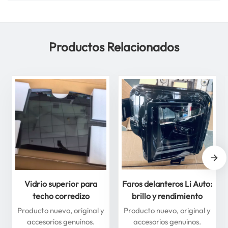
Productos Relacionados
Vidrio superior para
Faros delanteros Li Auto:
techo corredizo
brillo y rendimiento
delantero y trasero para
superiores para máxima
Producto nuevo, original y
Producto nuevo, original y
Li Auto Serie L: mejore
seguridad
accesorios genuinos.
accesorios genuinos.