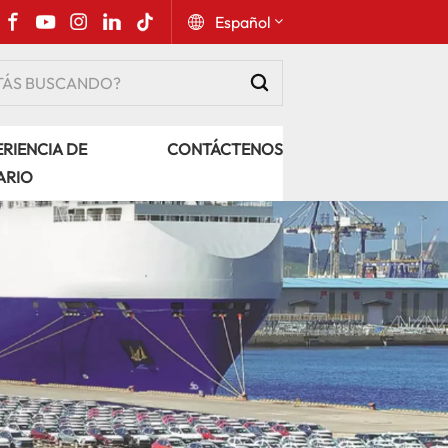
Español
English
RIENCIA DE
CONTÁCTENOS
Русский
ARIO
Español
Português
عربي
kiswahili