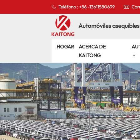
Teléfono : +86 -13611580699
Corr
Automóviles asequibles
HOGAR
ACERCA DE
AU
KAITONG