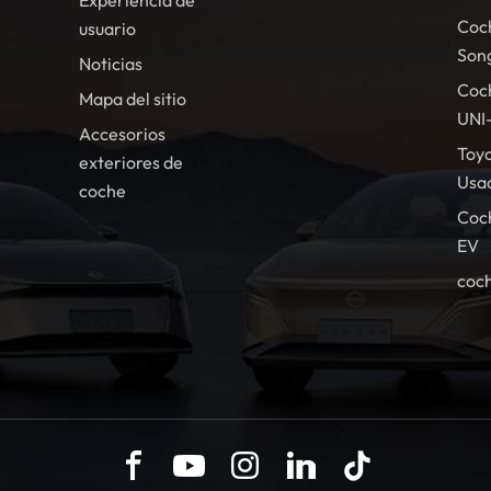
Experiencia de
Coc
usuario
Son
Noticias
Coc
Mapa del sitio
UNI
Accesorios
Toy
exteriores de
Usa
coche
Coc
EV
coch