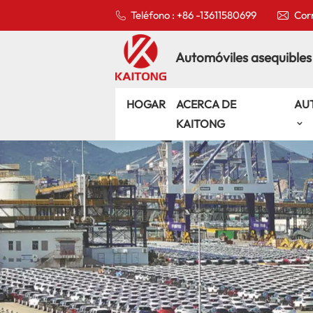
Teléfono : +86 -13611580699
Corr
Automóviles asequibles
HOGAR
ACERCA DE
AU
KAITONG