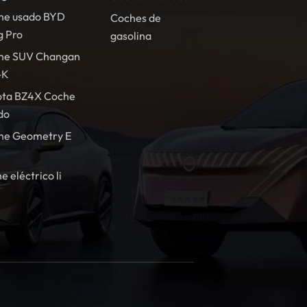
he usado BYD
Coches de
g Pro
gasolina
he SUV Changan
-K
ota BZ4X Coche
do
he Geometry E
e eléctrico li