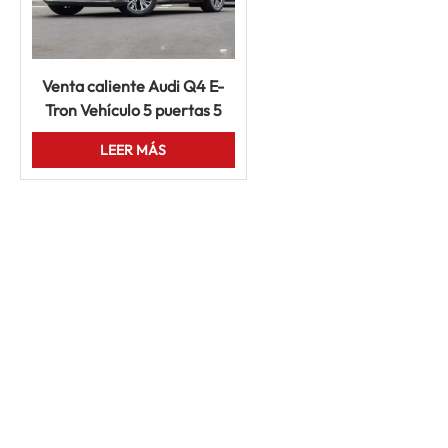
Venta caliente Audi Q4 E-
Tron Vehículo 5 puertas 5
asientos Auto EV Nueva
LEER MÁS
energía Coche usado barato
Coche eléctrico