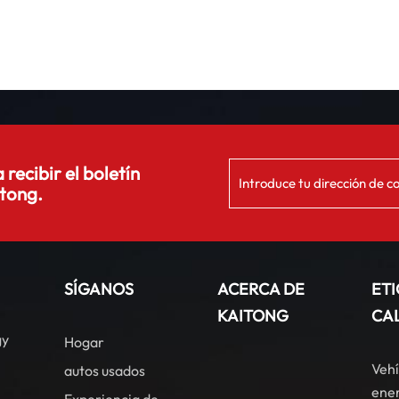
 recibir el boletín
tong.
SÍGANOS
ACERCA DE
ET
KAITONG
CA
gy
Hogar
Vehí
autos usados
ener