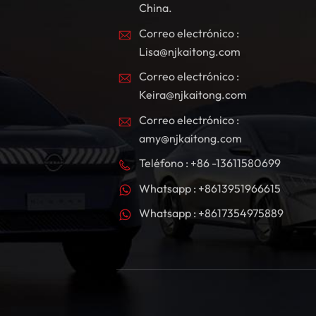
China.
Correo electrónico :
Lisa@njkaitong.com
Correo electrónico :
Keira@njkaitong.com
Correo electrónico :
amy@njkaitong.com
Teléfono : +86 -13611580699
Whatsapp : +8613951966615
Whatsapp : +8617354975889