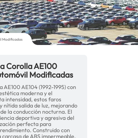
l Modificadas
a Corolla AE100
utomóvil Modificadas
la AE100 AE104 (1992-1995) con
 estética moderna y el
a intensidad, estos faros
 nítida salida de luz, mejorando
d de la conducción nocturna. El
iencia deportiva y agresiva del
lización perfecta para
 rendimiento. Construido con
na carcasa de ABS impermeable,