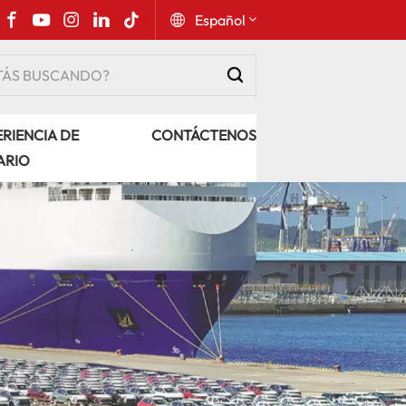
Español
English
RIENCIA DE
CONTÁCTENOS
Русский
ARIO
Español
Português
عربي
kiswahili