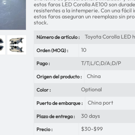
estos faros LED Corolla AE100 son durader
resistentes a la intemperie. Con una fácil 
estos faros aseguran un reemplazo sin pro
stock.
Toyota Corolla LED h
Número de artículo :
10
Orden (MOQ) :
T/T;L/C;D/A;D/P
Pago :
China
Origen del producto :
Optional
Color :
China port
Puerto de embarque :
30 days
Plazo de entrega :
$30-$99
Precio :