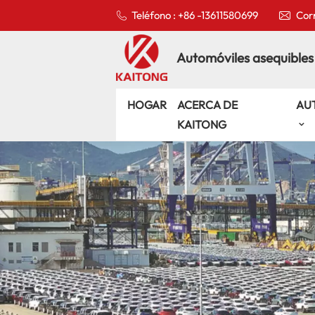
Teléfono : +86 -13611580699
Corr
Automóviles asequibles
HOGAR
ACERCA DE
AU
KAITONG