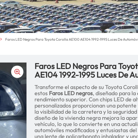
Faros LED Negros Para Toyota Corolla AE100 AE104 1992-1995 Luces De Automóvi
Faros LED Negros Para Toyot
AE104 1992-1995 Luces De A
Transforme el aspecto de su Toyota Corol
estos
Faros LED negros
, diseñado para la
rendimiento superior. Con chips LED de alt
personalizados proporcionan una potente y
la visibilidad de la carretera y la segurida
diseño de la vivienda negra mejora la apar
vehículo, lo que lo convierte en una actua
automóviles modificados y entusiastas del
una lente de policarbonato inhalador y u