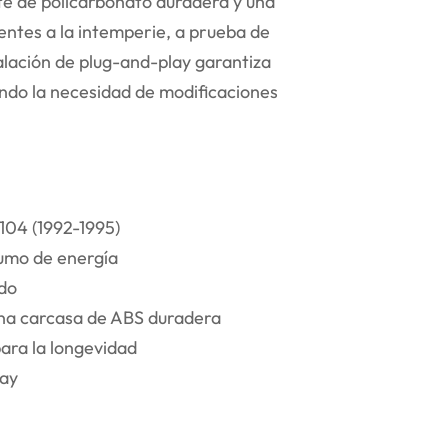
te de policarbonato duradera y una
entes a la intemperie, a prueba de
talación de plug-and-play garantiza
ando la necesidad de modificaciones
104 (1992-1995)
sumo de energía
ado
una carcasa de ABS duradera
ara la longevidad
lay