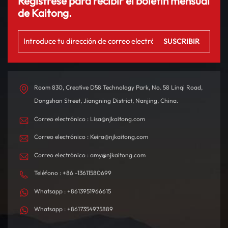
Regístrese para recibir el boletín mensual
de Kaitong.
Room 830, Creative D58 Technology Park, No. 58 Linqi Road,
Dongshan Street, Jiangning District, Nanjing, China.
Correo electrónico : Lisa@njkaitong.com
Correo electrónico : Keira@njkaitong.com
Correo electrónico : amy@njkaitong.com
Teléfono : +86 -13611580699
Whatsapp : +8613951966615
Whatsapp : +8617354975889