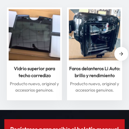
Vidrio superior para
Faros delanteros Li Auto:
techo corredizo
brillo y rendimiento
delantero y trasero para
superiores para máxima
Producto nuevo, original y
Producto nuevo, original y
Li Auto Serie L: mejore
seguridad
accesorios genuinos.
accesorios genuinos.
su experiencia de
conducción