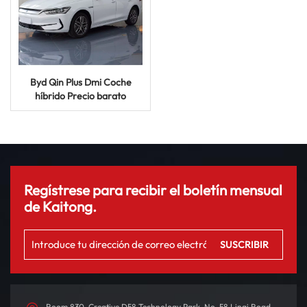
Byd Qin Plus Dmi Coche
híbrido Precio barato
Vehículo eléctrico Auto
Coche usado eléctrico
Regístrese para recibir el boletín mensual
de Kaitong.
Room 830, Creative D58 Technology Park, No. 58 Linqi Road,