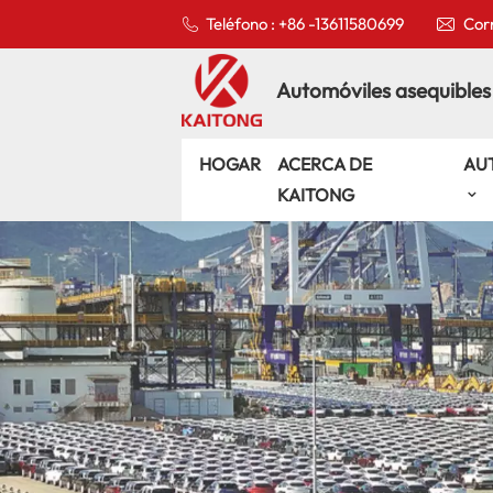
Teléfono : +86 -13611580699
Corr
Automóviles asequibles
HOGAR
ACERCA DE
AU
KAITONG