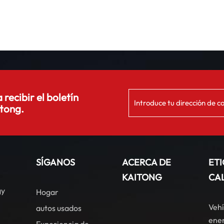
 recibir el boletín
tong.
SÍGANOS
ACERCA DE
ET
KAITONG
CA
gy
Hogar
Vehí
autos usados
ener