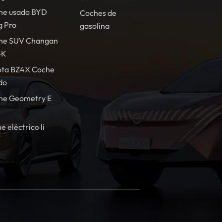
he usado BYD
Coches de
g Pro
gasolina
he SUV Changan
-K
ota BZ4X Coche
do
he Geometry E
e eléctrico li