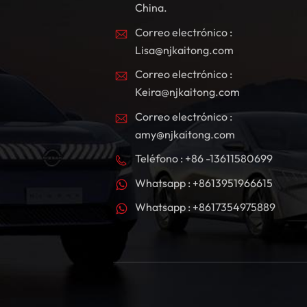
China.
Correo electrónico :
Lisa@njkaitong.com
Correo electrónico :
Keira@njkaitong.com
Correo electrónico :
amy@njkaitong.com
Teléfono : +86 -13611580699
Whatsapp : +8613951966615
Whatsapp : +8617354975889