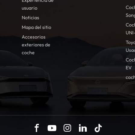
Experiencia de
Coc
usuario
Son
Noticias
Coc
Mapa del sitio
UNI
Accesorios
Toy
exteriores de
Usa
coche
Coc
EV
coch