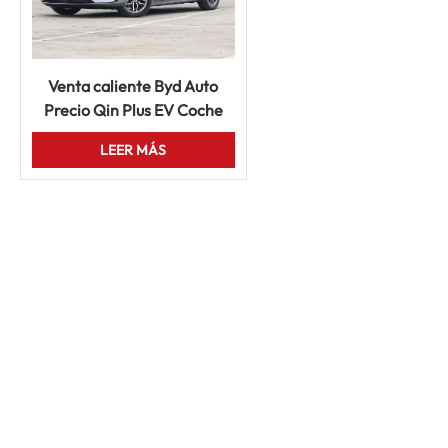
Venta caliente Byd Auto
Precio Qin Plus EV Coche
eléctrico 420km 610km
LEER MÁS
Vehículo Mini coche usado
barato