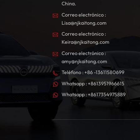
China.
Correo electrónico :
Lisa@njkaitong.com
Correo electrónico :
Keira@njkaitong.com
Correo electrónico :
amy@njkaitong.com
Teléfono : +86 -13611580699
Whatsapp : +8613951966615
Whatsapp : +8617354975889