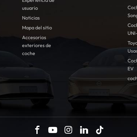
Experiencia de
Coc
usuario
Son
Noticias
Coc
Mapa del sitio
UNI
Accesorios
Toy
exteriores de
Usa
coche
Coc
EV
coch