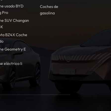
he usado BYD
Coches de
g Pro
gasolina
he SUV Changan
-K
ota BZ4X Coche
do
he Geometry E
e eléctrico li