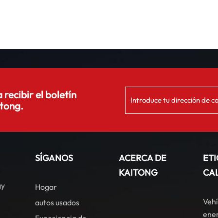
 recibir el boletín
tong.
SÍGANOS
ACERCA DE
ET
KAITONG
CA
gy
Hogar
Vehí
autos usados
ener