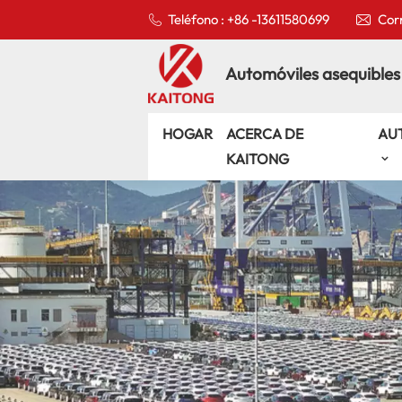
Teléfono : +86 -13611580699
Corr
Automóviles asequibles
HOGAR
ACERCA DE
AU
KAITONG