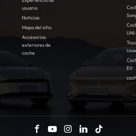
Experiencia de
Coc
usuario
Son
Noticias
Coc
Mapa del sitio
UNI
Accesorios
Toy
exteriores de
Usa
coche
Coc
EV
coch