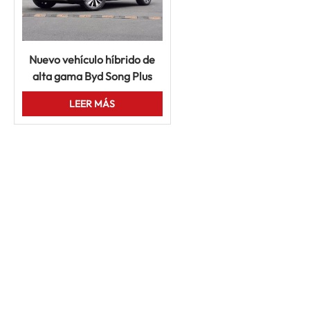
Nuevo vehículo híbrido de
alta gama Byd Song Plus
Dm-I de energía Precio del
LEER MÁS
vehículo usado