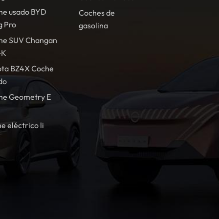
he usado BYD
Coches de
g Pro
gasolina
he SUV Changan
-K
ota BZ4X Coche
do
he Geometry E
e eléctrico li