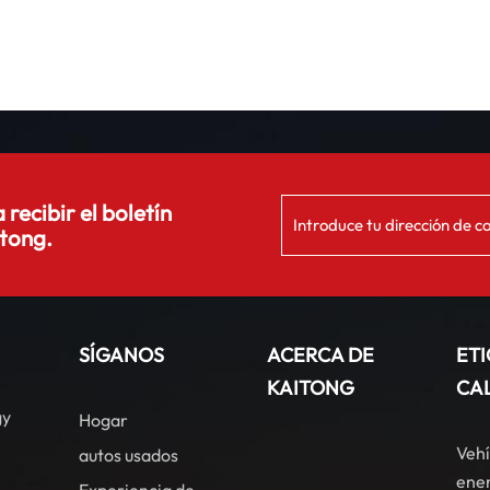
 recibir el boletín
tong.
SÍGANOS
ACERCA DE
ET
KAITONG
CA
gy
Hogar
Vehí
autos usados
ener