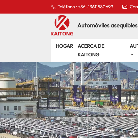
Teléfono : +86 -13611580699
Corr
Automóviles asequibles
HOGAR
ACERCA DE
AU
KAITONG