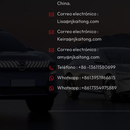
China.
Correo electrónico :
Lisa@njkaitong.com
Correo electrónico :
Keira@njkaitong.com
Correo electrónico :
amy@njkaitong.com
Teléfono : +86 -13611580699
Whatsapp : +8613951966615
Whatsapp : +8617354975889