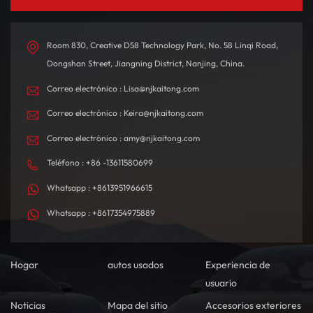
autonomía de hasta 580
interior está
km con una sola carga,
meticulosamente diseñado
está diseñado tanto para
con materiales de alta
Room 830, Creative D58 Technology Park, No. 58 Linqi Road,
desplazamientos diarios
calidad, creando un
Dongshan Street, Jiangning District, Nanjing, China.
como para viajes de larga
ambiente de conducción
Correo electrónico : Lisa@njkaitong.com
distancia.
confortable y
tecnológicamente
Correo electrónico : Keira@njkaitong.com
sofisticado.
Correo electrónico : amy@njkaitong.com
Teléfono : +86 -13611580699
Whatsapp : +8613951966615
Whatsapp : +8617354975889
Hogar
autos usados
Experiencia de
usuario
Noticias
Mapa del sitio
Accesorios exteriores