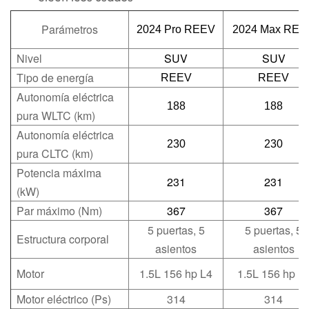
Parámetros
2024 Pro REEV
2024 Max REE
Nivel
SUV
SUV
Tipo de energía
REEV
REEV
Autonomía eléctrica
188
188
pura WLTC (km)
Autonomía eléctrica
230
230
pura CLTC (km)
Potencia máxima
231
231
(kW)
Par máximo (Nm)
367
367
5 puertas, 5
5 puertas, 5
Estructura corporal
asientos
asientos
Motor
1.5L 156 hp L4
1.5L 156 hp L
Motor eléctrico (Ps)
314
314