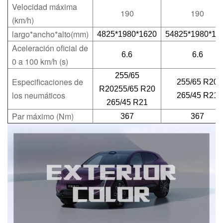
Velocidad máxima
190
190
(km/h)
largo*ancho*alto(mm)
4825*1980*1620
5
4825*1980*16
Aceleración oficial de
6.6
6.6
0 a 100 km/h (s)
255/65
Especificaciones de
255/65 R20
R20
255/65 R20
los neumáticos
265/45 R21
265/45 R21
Par máximo (Nm)
367
367