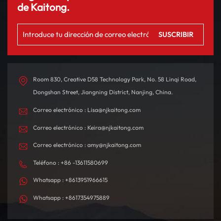
ES8 acelera de 0 a 100
sistemas inteligentes de
de Kaitong.
km/h en sólo 4,9 segundos,
asistencia a la conducción
ofreciendo una
y un techo corredizo
experiencia de conducción
panorámico para una
emocionante. Con una
experiencia premium. El
autonomía de hasta 580
interior está
km con una sola carga,
meticulosamente diseñado
está diseñado tanto para
con materiales de alta
Room 830, Creative D58 Technology Park, No. 58 Linqi Road,
desplazamientos diarios
calidad, creando un
Dongshan Street, Jiangning District, Nanjing, China.
como para viajes de larga
ambiente de conducción
Correo electrónico : Lisa@njkaitong.com
distancia.
confortable y
tecnológicamente
Correo electrónico : Keira@njkaitong.com
sofisticado.
Correo electrónico : amy@njkaitong.com
Teléfono : +86 -13611580699
Whatsapp : +8613951966615
Whatsapp : +8617354975889