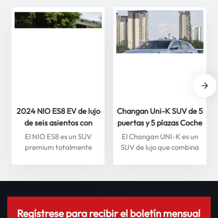
2024 NIO ES8 EV de lujo
Changan Uni-K SUV de 5
de seis asientos con
puertas y 5 plazas Coche
conducción inteligente
de gasolina con vista
El NIO ES8 es un SUV
El Changan UNI-K es un
Vehículo de nueva
panorámica de 360
premium totalmente
SUV de lujo que combina
energía de alta calidad
grados
eléctrico que combina lujo,
un diseño moderno con
rendimiento y
tecnología avanzada.
características
Cuenta con un motor
inteligentes. Impulsado por
turboalimentado 2.0T que
una transmisión eléctrica
ofrece un rendimiento
de última generación, el
potente, junto con
Regístrese para recibir el boletín mensual