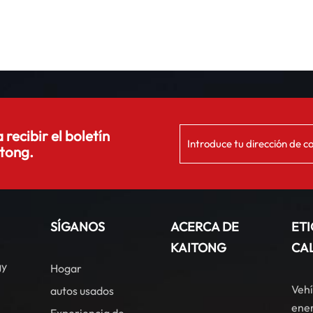
 recibir el boletín
tong.
SÍGANOS
ACERCA DE
ET
KAITONG
CA
gy
Hogar
Vehí
autos usados
ener