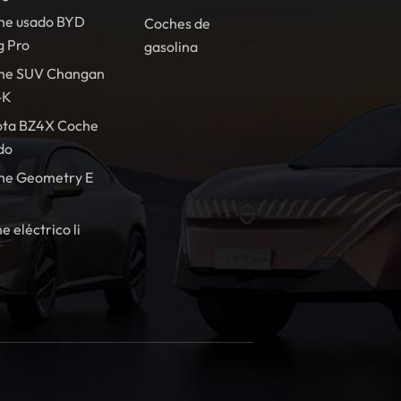
he usado BYD
Coches de
g Pro
gasolina
he SUV Changan
-K
ota BZ4X Coche
do
he Geometry E
e eléctrico li