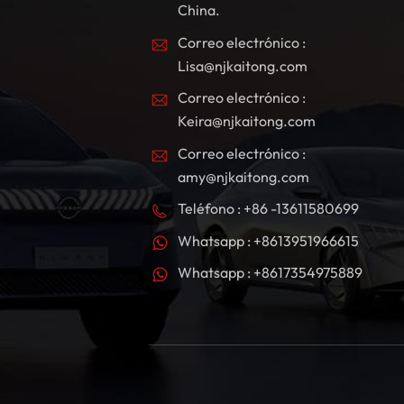
China.
Correo electrónico :
Lisa@njkaitong.com
Correo electrónico :
Keira@njkaitong.com
Correo electrónico :
amy@njkaitong.com
Teléfono : +86 -13611580699
Whatsapp : +8613951966615
Whatsapp : +8617354975889