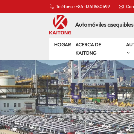
Teléfono : +86 -13611580699
Corr
Automóviles asequibles
HOGAR
ACERCA DE
AU
KAITONG