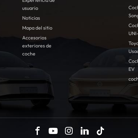
Experiencia de
Coc
usuario
Son
Noticias
Coc
Mapa del sitio
UNI
Accesorios
Toy
exteriores de
Usa
coche
Coc
EV
coch