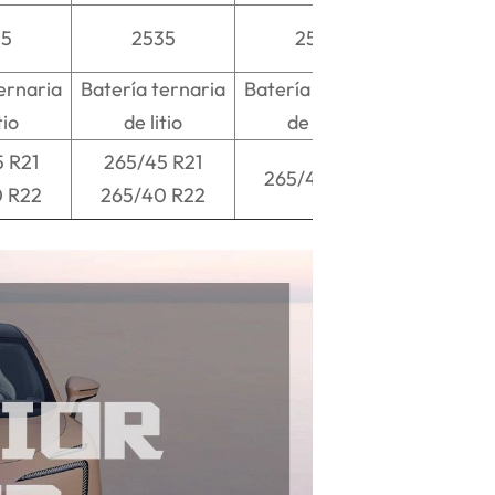
35
2535
2535
ernaria
Batería ternaria
Batería ternaria
tio
de litio
de litio
 R21
265/45 R21
265/40 R22
0 R22
265/40 R22