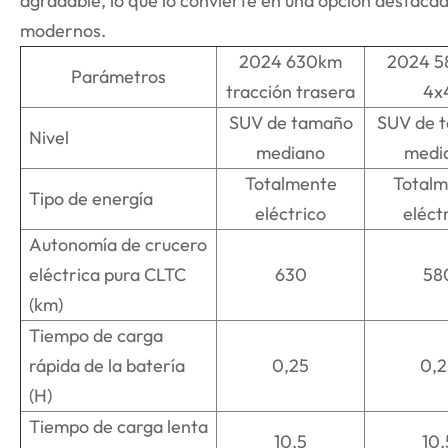
agradable, lo que lo convierte en una opción destacad
modernos.
2024 630km
2024 
Parámetros
tracción trasera
4x
SUV de tamaño
SUV de 
Nivel
mediano
medi
Totalmente
Totalm
Tipo de energía
eléctrico
eléct
Autonomía de crucero
eléctrica pura CLTC
630
58
(km)
Tiempo de carga
rápida de la batería
0,25
0,2
(H)
Tiempo de carga lenta
10.5
10.