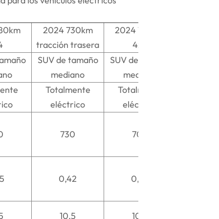
a para los vehículos eléctricos
580km
2024 730km
2024 700km
4
tracción trasera
4x4
tamaño
SUV de tamaño
SUV de tamaño
ano
mediano
mediano
ente
Totalmente
Totalmente
rico
eléctrico
eléctrico
0
730
700
5
0,42
0,42
5
10.5
10.5