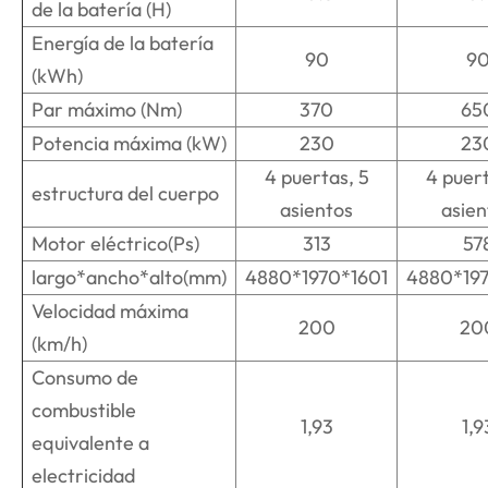
de la batería (H)
Energía de la batería
90
9
(kWh)
Par máximo (Nm)
370
65
Potencia máxima (kW)
230
23
4 puertas, 5
4 puert
estructura del cuerpo
asientos
asien
Motor eléctrico(Ps)
313
57
largo*ancho*alto(mm)
4880*1970*1601
4880*197
Velocidad máxima
200
20
(km/h)
Consumo de
combustible
1,93
1,9
equivalente a
electricidad