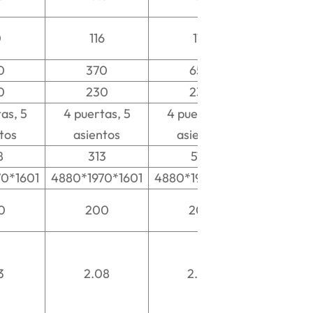
0
116
116
0
370
650
0
230
230
as, 5
4 puertas, 5
4 puertas, 5
tos
asientos
asientos
8
313
578
0*1601
4880*1970*1601
4880*1970*1601
0
200
200
3
2.08
2.08