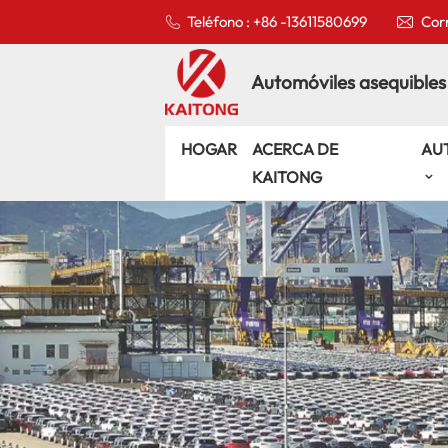
Teléfono : +86 -13611580699
Corr
Automóviles asequibles
HOGAR
ACERCA DE
AU
KAITONG