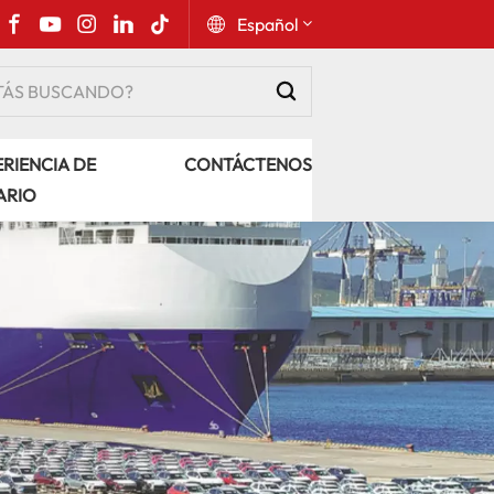
Español
English
RIENCIA DE
CONTÁCTENOS
Русский
ARIO
Español
Português
عربي
kiswahili