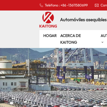
Teléfono : +86 -13611580699
Corr
Automóviles asequibles
HOGAR
ACERCA DE
AU
KAITONG