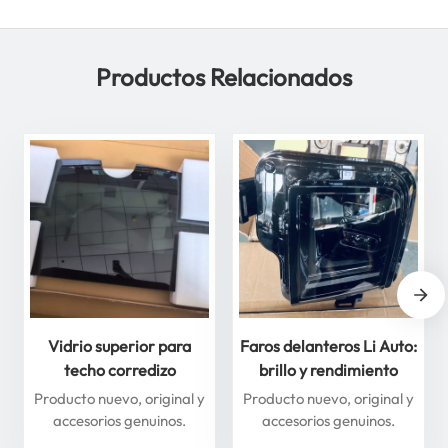
Productos Relacionados
Vidrio superior para
Faros delanteros Li Auto:
techo corredizo
brillo y rendimiento
delantero y trasero para
superiores para máxima
Producto nuevo, original y
Producto nuevo, original y
Li Auto Serie L: mejore
seguridad
accesorios genuinos.
accesorios genuinos.
su experiencia de