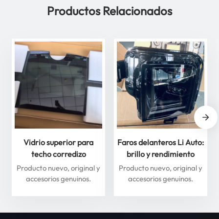
Productos Relacionados
Vidrio superior para
Faros delanteros Li Auto:
techo corredizo
brillo y rendimiento
delantero y trasero para
superiores para máxima
Producto nuevo, original y
Producto nuevo, original y
Li Auto Serie L: mejore
seguridad
accesorios genuinos.
accesorios genuinos.
su experiencia de
conducción