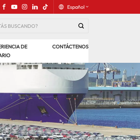
Español
English
RIENCIA DE
CONTÁCTENOS
Русский
ARIO
Español
Português
عربي
kiswahili