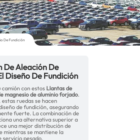
ño De Fundición
n De Aleación De
l Diseño De Fundición
su camión con estos
Llantas de
de magnesio de aluminio forjado
.
d, estas ruedas se hacen
 diseño de fundición, asegurando
mente fuerte. La combinación de
iona una alternativa superior a
ece una mejor distribución de
e mientras se mantiene la
e servicio pesado.