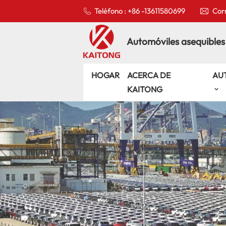
Teléfono : +86 -13611580699
Corr
Automóviles asequibles
HOGAR
ACERCA DE
AU
KAITONG