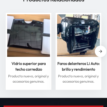
Vidrio superior para
Faros delanteros Li Auto:
techo corredizo
brillo y rendimiento
delantero y trasero para
superiores para máxima
Producto nuevo, original y
Producto nuevo, original y
Li Auto Serie L: mejore
seguridad
accesorios genuinos.
accesorios genuinos.
su experiencia de
conducción