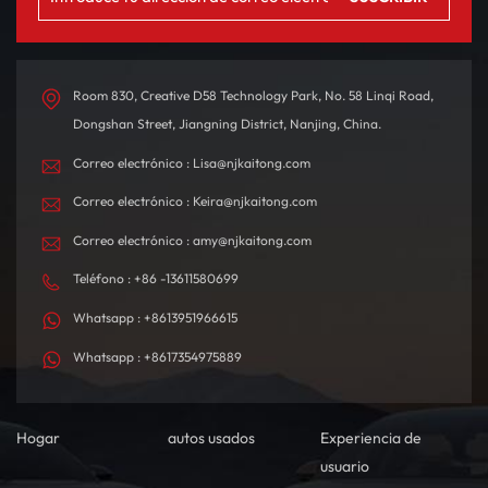
experiencia de conducción
panorámico para una
emocionante. Con una
experiencia premium. El
autonomía de hasta 580
interior está
km con una sola carga,
meticulosamente diseñado
está diseñado tanto para
con materiales de alta
Room 830, Creative D58 Technology Park, No. 58 Linqi Road,
desplazamientos diarios
calidad, creando un
Dongshan Street, Jiangning District, Nanjing, China.
como para viajes de larga
ambiente de conducción
Correo electrónico : Lisa@njkaitong.com
distancia.
confortable y
tecnológicamente
Correo electrónico : Keira@njkaitong.com
sofisticado.
Correo electrónico : amy@njkaitong.com
Teléfono : +86 -13611580699
Whatsapp : +8613951966615
Whatsapp : +8617354975889
Hogar
autos usados
Experiencia de
usuario