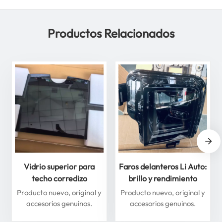
Productos Relacionados
Vidrio superior para
Faros delanteros Li Auto:
techo corredizo
brillo y rendimiento
delantero y trasero para
superiores para máxima
Producto nuevo, original y
Producto nuevo, original y
Li Auto Serie L: mejore
seguridad
accesorios genuinos.
accesorios genuinos.
su experiencia de