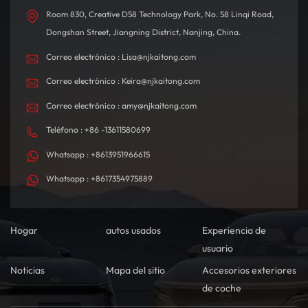
Room 830, Creative D58 Technology Park, No. 58 Linqi Road,
Dongshan Street, Jiangning District, Nanjing, China.
Correo electrónico : Lisa@njkaitong.com
Correo electrónico : Keira@njkaitong.com
Correo electrónico : amy@njkaitong.com
Teléfono : +86 -13611580699
Whatsapp : +8613951966615
Whatsapp : +8617354975889
Hogar
autos usados
Experiencia de
usuario
Noticias
Mapa del sitio
Accesorios exteriores
de coche