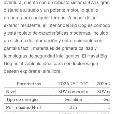
aventura, cuenta con un robusto sistema 4WD, gran
distancia al suelo y un potente motor, lo que lo
prepara para cualquier terreno. A pesar de su
exterior resistente, el interior del Big Dog es cómodo
y está repleto de características modernas, incluido
un sistema de información y entretenimiento con
pantalla táctil, materiales de primera calidad y
tecnologías de seguridad inteligentes. El Haval Big
Dog es el vehículo ideal para conductores que
desean explorar el aire libre.
Parámetros
2024 1.5T DTC
2024 2.
Nivel
SUV compacto
SUV co
Tipo de energía
Gasolina
Gaso
Par máximo(N·m)
275
38