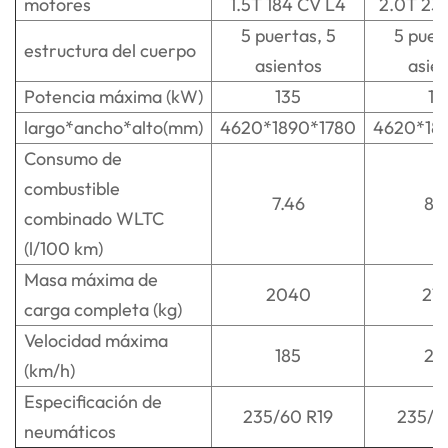
motores
1.5T 184 CV L4
2.0T 23
5 puertas, 5
5 puer
estructura del cuerpo
asientos
asie
Potencia máxima (kW)
135
13
largo*ancho*alto(mm)
4620*1890*1780
4620*18
Consumo de
combustible
7.46
8.
combinado WLTC
(l/100 km)
Masa máxima de
2040
21
carga completa (kg)
Velocidad máxima
185
20
(km/h)
Especificación de
235/60 R19
235/6
neumáticos